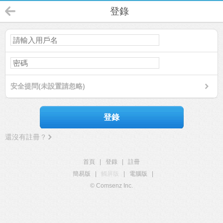
登錄
安全提問(未設置請忽略)
登錄
還沒有註冊？
首頁
|
登錄
|
註冊
簡易版
|
觸屏版
|
電腦版
|
© Comsenz Inc.