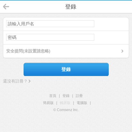
登錄
安全提問(未設置請忽略)
登錄
還沒有註冊？
首頁
|
登錄
|
註冊
簡易版
|
觸屏版
|
電腦版
|
© Comsenz Inc.