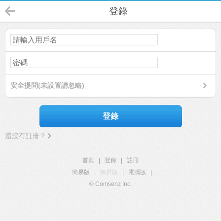
登錄
安全提問(未設置請忽略)
登錄
還沒有註冊？
首頁
|
登錄
|
註冊
簡易版
|
觸屏版
|
電腦版
|
© Comsenz Inc.