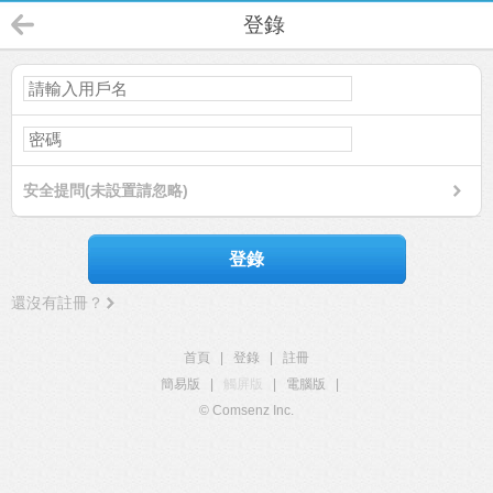
登錄
安全提問(未設置請忽略)
登錄
還沒有註冊？
首頁
|
登錄
|
註冊
簡易版
|
觸屏版
|
電腦版
|
© Comsenz Inc.