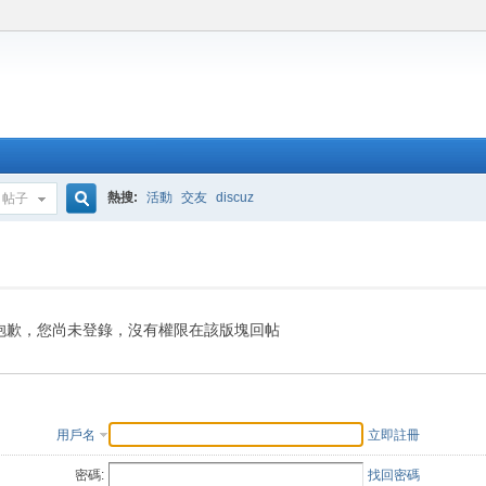
熱搜:
活動
交友
discuz
帖子
搜
索
抱歉，您尚未登錄，沒有權限在該版塊回帖
用戶名
立即註冊
密碼:
找回密碼