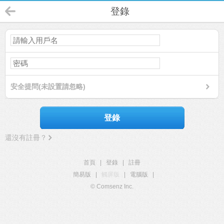
登錄
安全提問(未設置請忽略)
登錄
還沒有註冊？
首頁
|
登錄
|
註冊
簡易版
|
觸屏版
|
電腦版
|
© Comsenz Inc.