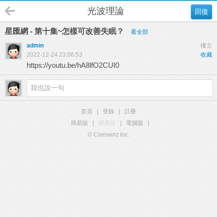
光波理論
回復
星匯網 - 第十集~怎樣可改善失眠？
看全部
admin
樓主
2022-12-24 23:06:53
收藏
https://youtu.be/hA8lfO2CUI0
首頁
|
登錄
|
註冊
簡易版
|
觸屏版
|
電腦版
|
© Comsenz Inc.