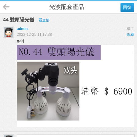
光波配套產品
回復
44.雙頭陽光儀
看全部
admin
樓主
2022-12-25 11:17:38
收藏
#44