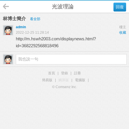
光波理論
回復
林博士簡介
看全部
admin
樓主
2022-12-25 11:28:14
收藏
http://m.hswh2003.com/displaynews.html?
id=3682292568818496
首頁
|
登錄
|
註冊
簡易版
|
觸屏版
|
電腦版
|
© Comsenz Inc.