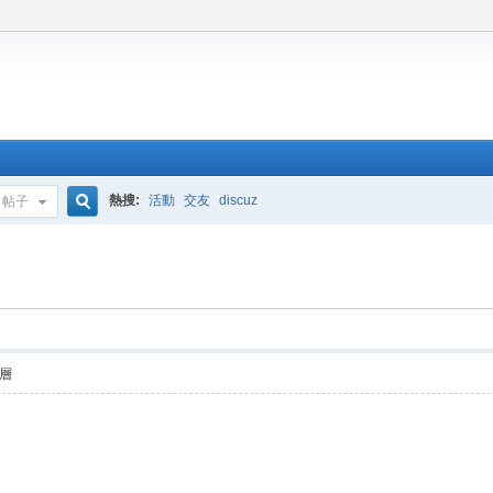
熱搜:
活動
交友
discuz
帖子
搜
索
層