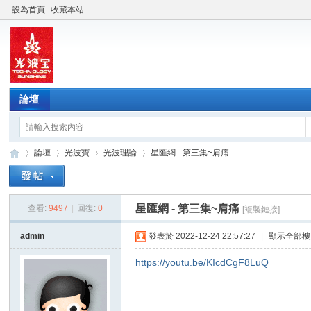
設為首頁
收藏本站
論壇
論壇
光波寶
光波理論
星匯網 - 第三集~肩痛
星匯網 - 第三集~肩痛
查看:
9497
|
回復:
0
[複製鏈接]
光
»
›
›
›
admin
發表於 2022-12-24 22:57:27
|
顯示全部樓
https://youtu.be/KIcdCgF8LuQ