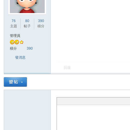
波
76
80
390
主題
帖子
積分
管理員
積分
390
發消息
回復
寶