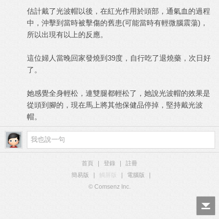
估計戴了光波帽以後，在紅光作用於頭部，通氣血的過程
中，沖擊到當時被擊傷的舊患(可能當時有輕微腦震蕩)，
所以出現有以上的反應。
這位婦人當晚回家發燒到39度，自行吃了退燒藥，次日好
了。
她感覺全身輕松，連雙腿都輕松了，她說光波帽的效果是
從頭到腳的，現在馬上將其他保健品停掉，堅持戴光波
帽。
首頁
|
登錄
|
註冊
簡易版
|
觸屏版
|
電腦版
|
© Comsenz Inc.