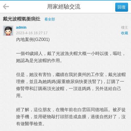
用家經驗交流
回復
戴光波帽氣衝病灶
看全部
admin
樓主
2023-4-16 16:27:17
收藏
內地案例(GZ001)
一個49歲婦人，戴了光波漁夫帽大概一小時以後，嘔吐，
她認為是光波帽的作用。
但是，她沒有害怕，繼續在我於廣州的工作室，戴光波帽
理療，並且為她媽媽(嚴重糖尿病快要洗腎了)，訂購了一
條腎帶和訂購兩頂光波帽，一頂送媽媽，另外送給自己
用。
經了解，這位朋友，在幾年前在白雲區同德地區。被歹徒
搶手機，並用硬物敲打頭部造成血腫，過後自然好了，沒
有做醫學檢查。