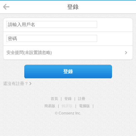
登錄
安全提問(未設置請忽略)
登錄
還沒有註冊？
首頁
|
登錄
|
註冊
簡易版
|
觸屏版
|
電腦版
|
© Comsenz Inc.