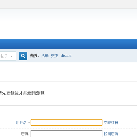
熱搜:
活動
交友
discuz
帖子
搜
索
請先登錄後才能繼續瀏覽
用戶名
立即註冊
密碼:
找回密碼