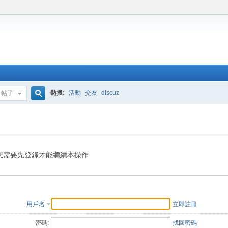
熱搜:
活動
交友
discuz
帖子
搜
索
您需要先登錄才能繼續本操作
用戶名
立即註冊
密碼:
找回密碼