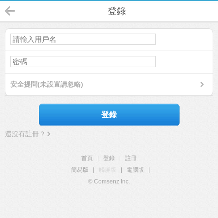
登錄
安全提問(未設置請忽略)
登錄
還沒有註冊？
首頁
|
登錄
|
註冊
簡易版
|
觸屏版
|
電腦版
|
© Comsenz Inc.