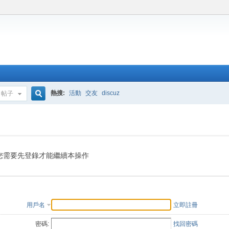
熱搜:
活動
交友
discuz
帖子
搜
索
您需要先登錄才能繼續本操作
用戶名
立即註冊
密碼:
找回密碼