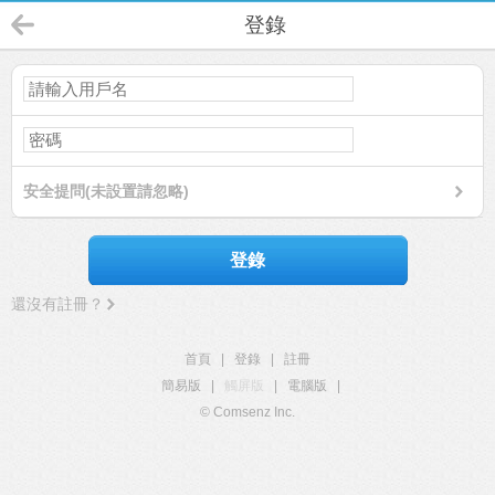
登錄
安全提問(未設置請忽略)
登錄
還沒有註冊？
首頁
|
登錄
|
註冊
簡易版
|
觸屏版
|
電腦版
|
© Comsenz Inc.