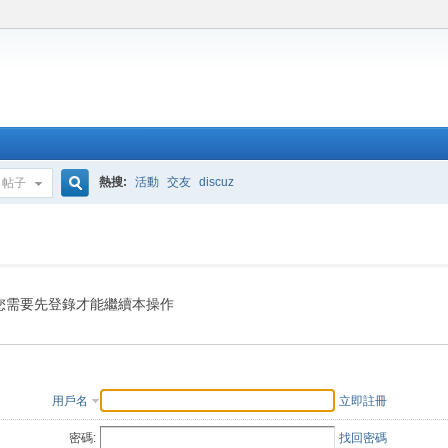
熱搜:
活動
交友
discuz
帖子
搜
索
您需要先登錄才能繼續本操作
用戶名
立即註冊
密碼:
找回密碼