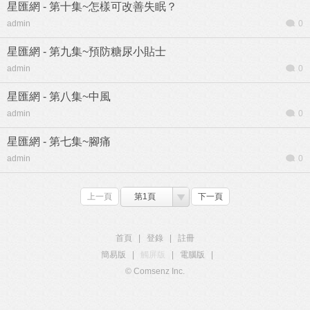
星匯網 - 第十集~怎樣可改善失眠？
admin
0
星匯網 - 第九集~預防糖尿小貼士
admin
0
星匯網 - 第八集~中風
admin
0
星匯網 - 第七集~腳痛
admin
0
上一頁
第1頁
下一頁
首頁
|
登錄
|
註冊
簡易版
|
觸屏版
|
電腦版
|
© Comsenz Inc.