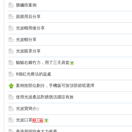
胰臟癌案例
面膜用后分享
光波帽用後分享
光波帽分享
光波眼罩分享
貓貓右腳冇力，用了三天肩套
8個紅光療法的益處
案例按部位劃分，手機版可按頂部箭咀選擇
使用光波產品對膀胱活躍症有效
光波寶簡介
光波口罩
香港發明協會大力推薦