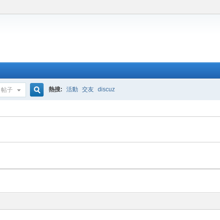
熱搜:
活動
交友
discuz
帖子
搜
索