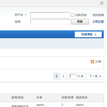
用戶名
自動登錄
找回密碼
登錄
密碼
立即註冊
快捷導航
訂閱
1
2
/ 2 頁
下一頁
版塊/群組
作者
回復/查看
最後發表
aaron
0
aaron
用家經驗交流