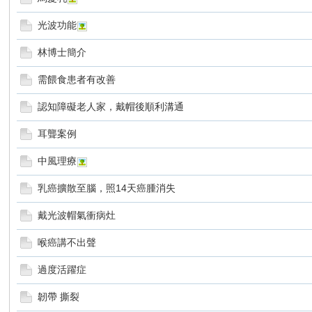
光波功能
波
林博士簡介
需餵食患者有改善
認知障礙老人家，戴帽後順利溝通
耳聾案例
中風理療
寶
乳癌擴散至腦，照14天癌腫消失
戴光波帽氣衝病灶
喉癌講不出聲
過度活躍症
韌帶 撕裂