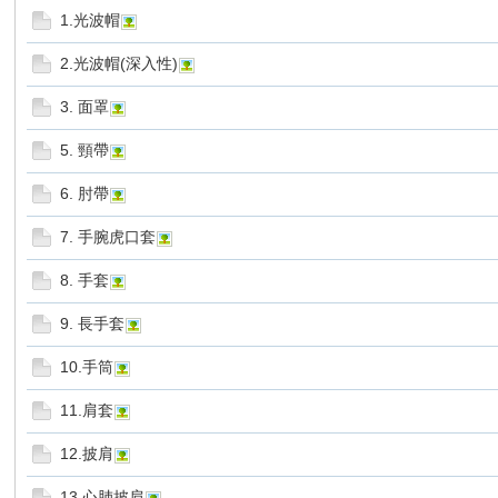
1.光波帽
2.光波帽(深入性)
3. 面罩
5. 頸帶
6. 肘帶
7. 手腕虎口套
8. 手套
9. 長手套
10.手筒
11.肩套
12.披肩
13.心肺披肩